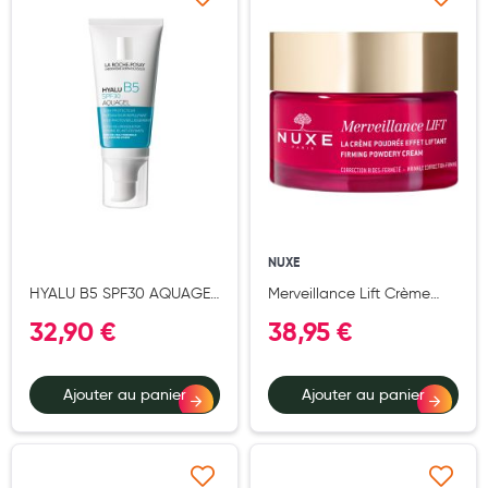
Ajouter à ma liste d’envie
Ajouter à ma liste d’e
Aromathérapie
Diététique minceur
Phytothérapie
Régimes médicaux
Gemmothérapie
Confiserie
NUXE
Voies respiratoires
HYALU B5 SPF30 AQUAGEL
Merveillance Lift Crème
Oligothérapie
50ML
poudrée 50ml
32,90 €
38,95 €
Compléments alimentaires
Médicaments et Santé
Ajouter au panier
Ajouter au panier
Premiers soins
Pansements