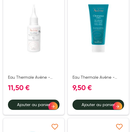
Ajouter à ma liste d’envie
Ajouter à ma liste d’e
Hygiène nasale
Antibactériens
Nutrition clinique
Anti-poux
Solaire et moustique
Piqûres insectes
Appareils
Eau Thermale Avène -
Eau Thermale Avène -
Cicalfate - Lotion
Cleanance - Gel nettoyant
Soins jambes lourdes
11,50 €
9,50 €
asséchante réparatrice -
purifiant matifiant - peaux
peaux sensibles et irritées
mixte, grasse à
Contention veineuse
40 ml
imperfections ou à
Ajouter au panier
Ajouter au panier
tendance acneique 200
Contactologie
ml
Accessoires pieds et semelles
Soins ORL
Ajouter à ma liste d’envie
Ajouter à ma liste d’e