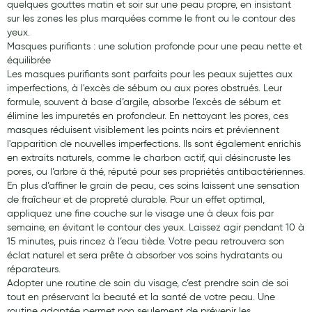
quelques gouttes matin et soir sur une peau propre, en insistant
sur les zones les plus marquées comme le front ou le contour des
yeux.
Masques purifiants : une solution profonde pour une peau nette et
équilibrée
Les masques purifiants sont parfaits pour les peaux sujettes aux
imperfections, à l'excès de sébum ou aux pores obstrués. Leur
formule, souvent à base d’argile, absorbe l’excès de sébum et
élimine les impuretés en profondeur. En nettoyant les pores, ces
masques réduisent visiblement les points noirs et préviennent
l'apparition de nouvelles imperfections. Ils sont également enrichis
en extraits naturels, comme le charbon actif, qui désincruste les
pores, ou l’arbre à thé, réputé pour ses propriétés antibactériennes.
En plus d’affiner le grain de peau, ces soins laissent une sensation
de fraîcheur et de propreté durable. Pour un effet optimal,
appliquez une fine couche sur le visage une à deux fois par
semaine, en évitant le contour des yeux. Laissez agir pendant 10 à
15 minutes, puis rincez à l’eau tiède. Votre peau retrouvera son
éclat naturel et sera prête à absorber vos soins hydratants ou
réparateurs.
Adopter une routine de soin du visage, c’est prendre soin de soi
tout en préservant la beauté et la santé de votre peau. Une
routine adaptée permet non seulement de prévenir les