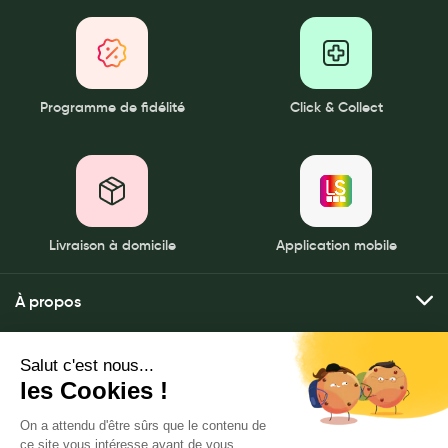
Programme de fidélité
Click & Collect
Livraison à domicile
Application mobile
À propos
Qui sommes-nous ?
Mes services
Nos pharmacies
Envoyer mes ordonnances
Mentions légales
Nous contacter
Commander mes produits
Politique de gestion des données personnelles
PHARMACIE DES GRANDES PRAIRIES|62223