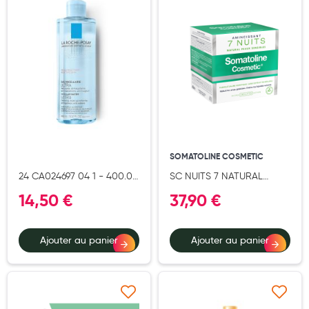
Douleurs articulaires et musculaires
Santé séniors
Anti acariens, anti gale, anti tiques, insectifuges
Vétérinaire
Incontinence
Ronflement
SOMATOLINE COSMETIC
24 CA024697 04 1 - 400.0
SC NUITS 7 NATURAL
Autotests
- MLT
400ML
14,50 €
37,90 €
Protections auditives
Lunettes
Ajouter au panier
Ajouter au panier
Piluliers
Matériel medical
Ajouter à ma liste d’envie
Ajouter à ma liste d’e