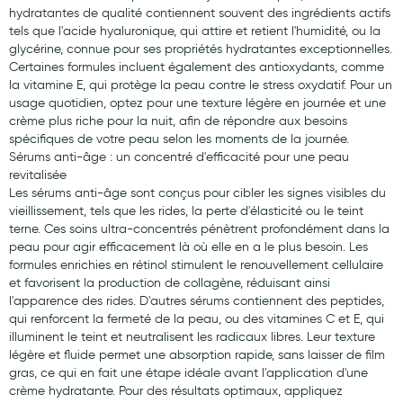
hydratantes de qualité contiennent souvent des ingrédients actifs
tels que l'acide hyaluronique, qui attire et retient l'humidité, ou la
glycérine, connue pour ses propriétés hydratantes exceptionnelles.
Certaines formules incluent également des antioxydants, comme
la vitamine E, qui protège la peau contre le stress oxydatif. Pour un
usage quotidien, optez pour une texture légère en journée et une
crème plus riche pour la nuit, afin de répondre aux besoins
spécifiques de votre peau selon les moments de la journée.
Sérums anti-âge : un concentré d'efficacité pour une peau
revitalisée
Les sérums anti-âge sont conçus pour cibler les signes visibles du
vieillissement, tels que les rides, la perte d'élasticité ou le teint
terne. Ces soins ultra-concentrés pénètrent profondément dans la
peau pour agir efficacement là où elle en a le plus besoin. Les
formules enrichies en rétinol stimulent le renouvellement cellulaire
et favorisent la production de collagène, réduisant ainsi
l'apparence des rides. D'autres sérums contiennent des peptides,
qui renforcent la fermeté de la peau, ou des vitamines C et E, qui
illuminent le teint et neutralisent les radicaux libres. Leur texture
légère et fluide permet une absorption rapide, sans laisser de film
gras, ce qui en fait une étape idéale avant l'application d'une
crème hydratante. Pour des résultats optimaux, appliquez