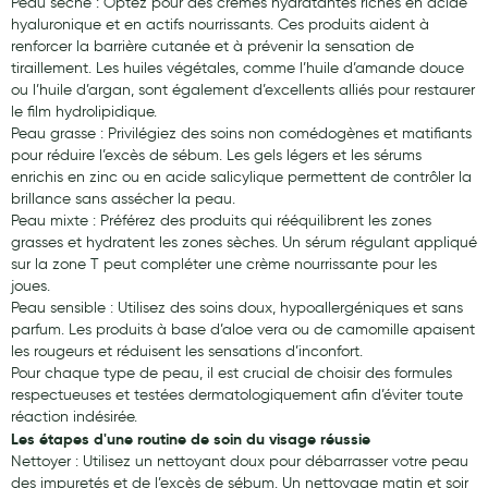
Peau sèche : Optez pour des crèmes hydratantes riches en acide
hyaluronique et en actifs nourrissants. Ces produits aident à
renforcer la barrière cutanée et à prévenir la sensation de
tiraillement. Les huiles végétales, comme l’huile d’amande douce
ou l’huile d’argan, sont également d’excellents alliés pour restaurer
le film hydrolipidique.
Peau grasse : Privilégiez des soins non comédogènes et matifiants
pour réduire l’excès de sébum. Les gels légers et les sérums
enrichis en zinc ou en acide salicylique permettent de contrôler la
brillance sans assécher la peau.
Peau mixte : Préférez des produits qui rééquilibrent les zones
grasses et hydratent les zones sèches. Un sérum régulant appliqué
sur la zone T peut compléter une crème nourrissante pour les
joues.
Peau sensible : Utilisez des soins doux, hypoallergéniques et sans
parfum. Les produits à base d’aloe vera ou de camomille apaisent
les rougeurs et réduisent les sensations d’inconfort.
Pour chaque type de peau, il est crucial de choisir des formules
respectueuses et testées dermatologiquement afin d’éviter toute
réaction indésirée.
Les étapes d'une routine de soin du visage réussie
Nettoyer : Utilisez un nettoyant doux pour débarrasser votre peau
des impuretés et de l’excès de sébum. Un nettoyage matin et soir