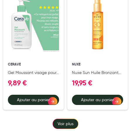
Cannes
Chaussures
Prothèses mammaires externes
Médication familiale
Orthopédie
Les marques
CERAVE
NUXE
My Privilege
Gel Moussant visage pour
Nuxe Sun Huile Bronzante
les peaux normales à
Visage et Corps Haute
Les promotions
9,89 €
19,95 €
grasses 236 ml
Protection SPF30 150ml
Ajouter au panier
Ajouter au panier
Voir plus