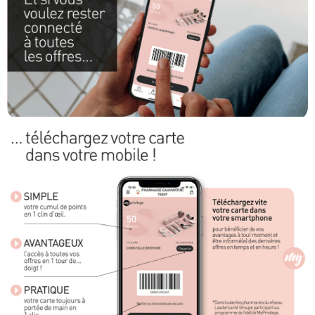
Laits infantiles
Biberons et tétines
Toilette du bébé
Accessoires bébé
Alimentation
Soins enfant
Soins maman
Tisanes allaitement et compléments alimentaires
Accessoires maternité
Gammes spécifiques tisanes allaitement et compléments
maternité
Nature