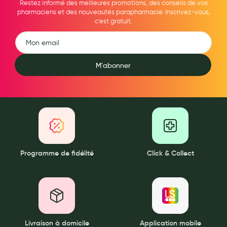
Restez informé des meilleures promotions, des conseils de vos
pharmaciens et des nouveautés parapharmacie. Inscrivez-vous,
Douleurs articulaires et musculaires
c'est gratuit.
Santé séniors
Anti acariens, anti gale, anti tiques, insectifuges
M'abonner
Vétérinaire
Incontinence
Ronflement
Autotests
Protections auditives
Programme de fidélité
Click & Collect
Lunettes
Piluliers
Matériel medical
Livraison à domicile
Application mobile