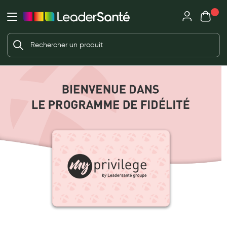
Mon panie
Ma Pharmacie LeaderSanté
Ouvrir
Ouvrir l'application
Beauté et soin
Déjà client ?
Votre panier est vide
Capillaires
Me connecter
Mot de passe oublié ?
Visage
Corps
Nouveau client ?
Minceur
Créer un compte
Hygiène intime
Soins mains et ongles
Soins des pieds
Dentifrices et bains de bouche
Brosses à dents et accessoires dentaires