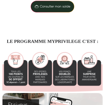
Maquillage
Consulter mon solde
Pour Homme
Crème solaire - Visage et corps
Préservatifs - Gels lubrifiants
Accessoires, coutellerie, brosserie
LE PROGRAMME MYPRIVILEGE C'EST :
Bouillottes
Parfums et bougies d'ambiance
Beauté au naturel
Huiles
Mon bébé
Soins bébé
Couches