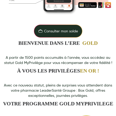
Aromathérapie
Diététique minceur
Phytothérapie
Consulter mon solde
Régimes médicaux
BIENVENUE DANS L’ERE
GOLD
Gemmothérapie
Confiserie
A partir de 1500 points accumulés à l’année, vous accédez au
statut Gold MyPrivilège pour vous récompenser de votre fidélité !
Voies respiratoires
À VOUS LES PRIVILÈGES
EN OR !
Oligothérapie
Compléments alimentaires
Avec ce nouveau statut, pleins de surprises vous attendent dans
votre pharmacie LeaderSanté Groupe : Box Gold, offres
Médicaments et Santé
exceptionnelles, journées privilèges.
VOTRE PROGRAMME GOLD MYPRIVILEGE
Premiers soins
Pansements