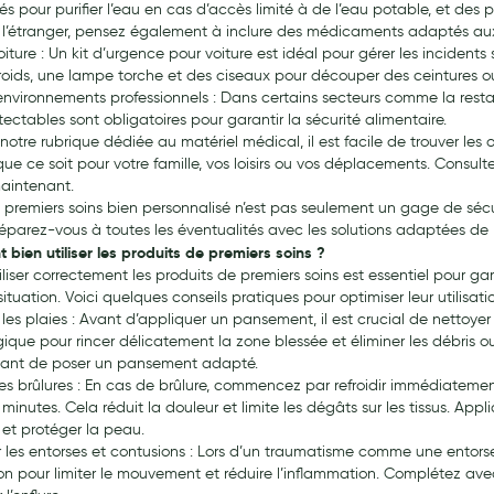
 pour purifier l’eau en cas d’accès limité à de l’eau potable, et des pr
 l’étranger, pensez également à inclure des médicaments adaptés aux 
oiture : Un kit d’urgence pour voiture est idéal pour gérer les incidents
froids, une lampe torche et des ciseaux pour découper des ceintures 
 environnements professionnels : Dans certains secteurs comme la res
ectables sont obligatoires pour garantir la sécurité alimentaire.
otre rubrique dédiée au matériel médical, il est facile de trouver les o
que ce soit pour votre famille, vos loisirs ou vos déplacements. Consul
maintenant.
 premiers soins bien personnalisé n’est pas seulement un gage de sécuri
réparez-vous à toutes les éventualités avec les solutions adaptées de
bien utiliser les produits de premiers soins ?
iliser correctement les produits de premiers soins est essentiel pour gar
tuation. Voici quelques conseils pratiques pour optimiser leur utilisat
les plaies : Avant d’appliquer un pansement, il est crucial de nettoyer 
gique pour rincer délicatement la zone blessée et éliminer les débris
avant de poser un pansement adapté.
les brûlures : En cas de brûlure, commencez par refroidir immédiateme
 minutes. Cela réduit la douleur et limite les dégâts sur les tissus. A
 et protéger la peau.
er les entorses et contusions : Lors d’un traumatisme comme une entor
on pour limiter le mouvement et réduire l’inflammation. Complétez ave