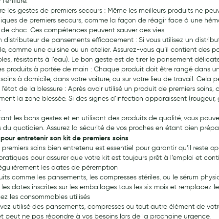
l’enflure.
e les gestes de premiers secours : Même les meilleurs produits ne pe
niques de premiers secours, comme la façon de réagir face à une hémor
n de choc. Ces compétences peuvent sauver des vies.
 un distributeur de pansements efficacement : Si vous utilisez un distr
le, comme une cuisine ou un atelier. Assurez-vous qu’il contient des 
les, résistants à l’eau). Le bon geste est de tirer le pansement délica
es produits à portée de main : Chaque produit doit être rangé dans un 
soins à domicile, dans votre voiture, ou sur votre lieu de travail. Cel
r l’état de la blessure : Après avoir utilisé un produit de premiers so
ement la zone blessée. Si des signes d’infection apparaissent (rougeur,
.
ant les bons gestes et en utilisant des produits de qualité, vous pouv
 du quotidien. Assurez la sécurité de vos proches en étant bien prépar
 pour entretenir son kit de premiers soins
 premiers soins bien entretenu est essentiel pour garantir qu’il reste 
pratiques pour assurer que votre kit est toujours prêt à l’emploi et cont
 régulièrement les dates de péremption
uits comme les pansements, les compresses stériles, ou le sérum physi
 les dates inscrites sur les emballages tous les six mois et remplacez le
z les consommables utilisés
avez utilisé des pansements, compresses ou tout autre élément de votre
t peut ne pas répondre à vos besoins lors de la prochaine urgence.