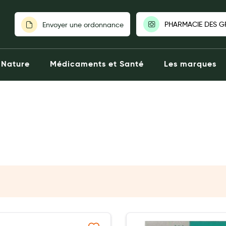
PHARMACIE DES GR
Envoyer une ordonnance
PHARMACIE 
Nature
Médicaments et Santé
Les marques
PRAIRIES|62
Fermée aujour
80 Route 
Catherin
03212364
Clic
Voir la 
Choisir une a