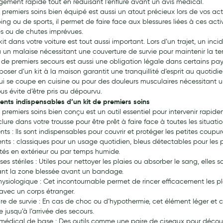
gement rapide tout en réduisant l’enflure avant un avis médical.
e premiers soins bien équipé est aussi un atout précieux lors de vos a
g ou de sports, il permet de faire face aux blessures liées à ces activ
es ou de chutes imprévues.
 kit dans votre voiture est tout aussi important. Lors d’un trajet, un 
u un malaise nécessitant une couverture de survie pour maintenir la t
t de premiers secours est aussi une obligation légale dans certains pay
sposer d’un kit à la maison garantit une tranquillité d’esprit au quotid
ui se coupe en cuisine ou pour des douleurs musculaires nécessitant un
us évite d’être pris au dépourvu.
ents indispensables d’un kit de premiers soins
e premiers soins bien conçu est un outil essentiel pour intervenir rapi
clure dans votre trousse pour être prêt à faire face à toutes les situatio
ts : Ils sont indispensables pour couvrir et protéger les petites coupu
ts : classiques pour un usage quotidien, bleus détectables pour les pro
vités en extérieur ou par temps humide.
s stériles : Utiles pour nettoyer les plaies ou absorber le sang, elles so
nt la zone blessée avant un bandage.
ysiologique : Cet incontournable permet de rincer efficacement les pla
avec un corps étranger.
re de survie : En cas de choc ou d’hypothermie, cet élément léger e
e jusqu’à l’arrivée des secours.
 médical de base : Des outils comme une paire de ciseaux pour découp