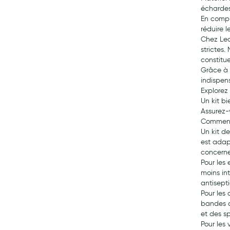
échardes
My Privilege
En compl
réduire l
Les promotions
Chez Lea
strictes
constitu
Grâce à 
indispens
Explorez
Un kit bi
Assurez-
Comment 
Un kit d
est adap
concernen
Pour les
moins in
antisept
Pour les 
bandes d
et des s
Pour les 