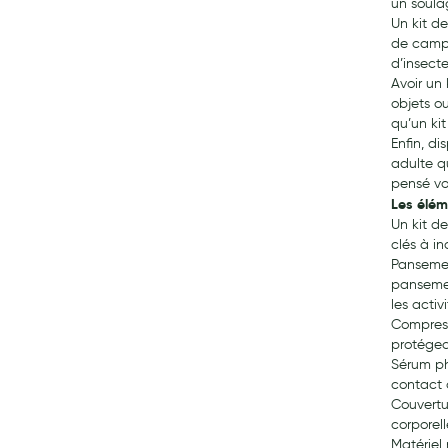
un soula
Un kit d
Anti acariens, anti gale, anti tiques, insectifuges
de campin
Vétérinaire
d’insect
Avoir un
Incontinence
objets o
Ronflement
qu’un ki
Enfin, di
Autotests
adulte q
Protections auditives
pensé vo
Les élém
Lunettes
Un kit d
Piluliers
clés à in
Pansemen
Matériel medical
pansemen
Cannes
les acti
Compresse
Chaussures
protégea
Prothèses mammaires externes
Sérum ph
contact 
Médication familiale
Couvertu
Orthopédie
corporell
Matériel
Les marques