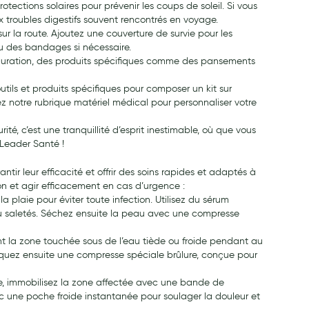
otections solaires pour prévenir les coups de soleil. Si vous
troubles digestifs souvent rencontrés en voyage.
 sur la route. Ajoutez une couverture de survie pour les
ou des bandages si nécessaire.
tauration, des produits spécifiques comme des pansements
utils et produits spécifiques pour composer un kit sur
tez notre rubrique matériel médical pour personnaliser votre
té, c’est une tranquillité d’esprit inestimable, où que vous
 Leader Santé !
antir leur efficacité et offrir des soins rapides et adaptés à
ion et agir efficacement en cas d’urgence :
la plaie pour éviter toute infection. Utilisez du sérum
 ou saletés. Séchez ensuite la peau avec une compresse
nt la zone touchée sous de l’eau tiède ou froide pendant au
ppliquez ensuite une compresse spéciale brûlure, conçue pour
se, immobilisez la zone affectée avec une bande de
c une poche froide instantanée pour soulager la douleur et