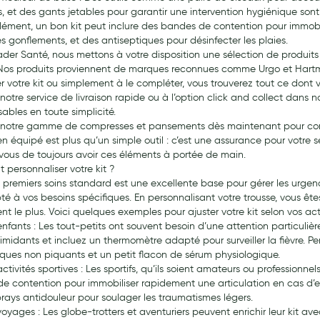
, et des gants jetables pour garantir une intervention hygiénique sont 
ément, un bon kit peut inclure des bandes de contention pour immobili
es gonflements, et des antiseptiques pour désinfecter les plaies.
der Santé, nous mettons à votre disposition une sélection de produit
. Nos produits proviennent de marques reconnues comme Urgo et Hartmann
er votre kit ou simplement à le compléter, vous trouverez tout ce don
notre service de livraison rapide ou à l’option click and collect dans
ables en toute simplicité.
 notre gamme de compresses et pansements dès maintenant pour comp
en équipé est plus qu’un simple outil : c’est une assurance pour votre 
vous de toujours avoir ces éléments à portée de main.
personnaliser votre kit ?
e premiers soins standard est une excellente base pour gérer les urgence
té à vos besoins spécifiques. En personnalisant votre trousse, vous ête
t le plus. Voici quelques exemples pour ajuster votre kit selon vos activ
 enfants : Les tout-petits ont souvent besoin d’une attention particuli
timidants et incluez un thermomètre adapté pour surveiller la fièvre.
iques non piquants et un petit flacon de sérum physiologique.
activités sportives : Les sportifs, qu’ils soient amateurs ou profession
e contention pour immobiliser rapidement une articulation en cas d’ent
prays antidouleur pour soulager les traumatismes légers.
voyages : Les globe-trotters et aventuriers peuvent enrichir leur kit av