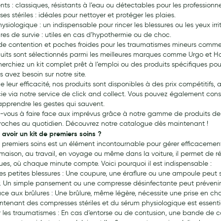
s : classiques, résistants à l’eau ou détectables pour les professionne
s stériles : idéales pour nettoyer et protéger les plaies.
siologique : un indispensable pour rincer les blessures ou les yeux irrit
res de survie : utiles en cas d’hypothermie ou de choc.
e contention et poches froides pour les traumatismes mineurs comme 
uits sont sélectionnés parmi les meilleures marques comme Urgo et Hart
herchiez un kit complet prêt à l’emploi ou des produits spécifiques pou
 avez besoin sur notre site.
e leur efficacité, nos produits sont disponibles à des prix compétitifs,
e via notre service de click and collect. Vous pouvez également consul
 apprendre les gestes qui sauvent.
-vous à faire face aux imprévus grâce à notre gamme de produits de pr
roches au quotidien. Découvrez notre catalogue dès maintenant !
 avoir un kit de premiers soins ?
e premiers soins est un élément incontournable pour gérer efficacement
a maison, au travail, en voyage ou même dans la voiture, il permet de 
ues, où chaque minute compte. Voici pourquoi il est indispensable :
les petites blessures : Une coupure, une éraflure ou une ampoule peut
er. Un simple pansement ou une compresse désinfectante peut prévenir
ce aux brûlures : Une brûlure, même légère, nécessite une prise en char
ontenant des compresses stériles et du sérum physiologique est essenti
er les traumatismes : En cas d’entorse ou de contusion, une bande de