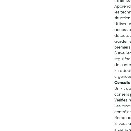
minimiser 
Apprendr
les tech
situatio
Utiliser
accessib
détectab
Garder l
premiers 
Surveille
régulièr
de santé
En adopt
urgences
Conseils
Un kit de
conseils 
Vérifiez
Les prod
contrôler
Remplace
Si vous 
incomple