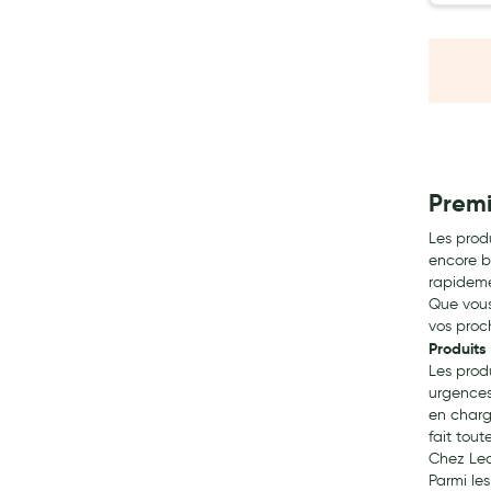
Soins maman
Tisanes allaitement et compléments alimentaires
Accessoires maternité
Gammes spécifiques tisanes allaitement et compléments mat
Nature
Aromathérapie
Premi
Diététique minceur
Phytothérapie
Les prod
encore b
Régimes médicaux
rapideme
Gemmothérapie
Que vous
vos proc
Confiserie
Produits
Voies respiratoires
Les prod
urgences 
Oligothérapie
en charg
Compléments alimentaires
fait tout
Chez Lea
Médicaments et Santé
Parmi les
Premiers soins