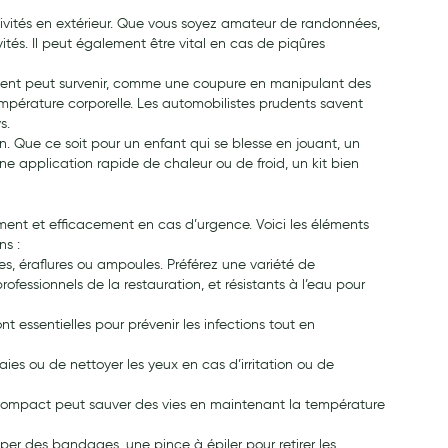
ctivités en extérieur. Que vous soyez amateur de randonnées,
ités. Il peut également être vital en cas de piqûres
incident peut survenir, comme une coupure en manipulant des
empérature corporelle. Les automobilistes prudents savent
s.
ien. Que ce soit pour un enfant qui se blesse en jouant, un
e application rapide de chaleur ou de froid, un kit bien
dement et efficacement en cas d’urgence. Voici les éléments
ns :
res, éraflures ou ampoules. Préférez une variété de
fessionnels de la restauration, et résistants à l’eau pour
nt essentielles pour prévenir les infections tout en
ies ou de nettoyer les yeux en cas d’irritation ou de
t compact peut sauver des vies en maintenant la température
er des bandages, une pince à épiler pour retirer les