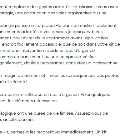
uvent remplacer des gestes adaptés. Familiarisez-vous avec
ragie, une obstruction des voies respiratoires ou une
ibuteur de pansements, placez-le dans un endroit facilement
pansements adaptés à vos besoins (classiques, bleus
tement pour éviter de le contaminer avant l’application.
endroit facilement accessible, que ce soit dans votre kit de
a permet une intervention rapide en cas d’urgence.
ins, comme un pansement ou une compresse, vérifiez
 gonflement, douleur persistante), consultez un professionnel
ez réagir rapidement et limiter les conséquences des petites
é et informé !
opérationnel et efficace en cas d’urgence. Voici quelques
ient les éléments nécessaires :
ologique ont une durée de vie limitée. Assurez-vous de
s articles périmés.
 kit, pensez à les reconstituer immédiatement. Un kit