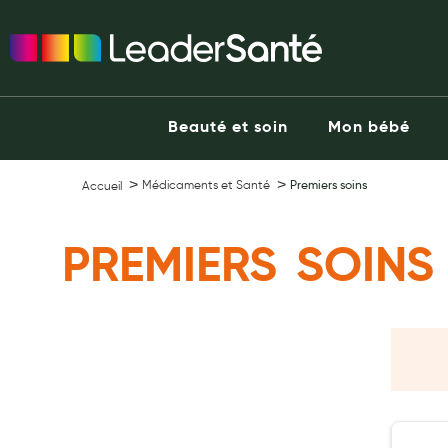
Ma Pharmacie LeaderSanté
Ouvrir l'application
Beauté et soin
Capillaires
Beauté et soin
Mon bébé
Visage
Corps
Médicaments et Santé
Premiers soins
Accueil
Minceur
Hygiène intime
PREMIERS SOINS
Soins mains et ongles
Soins des pieds
Dentifrices et bains de bouche
Brosses à dents et accessoires dentaires
Maquillage
Pour Homme
Crème solaire - Visage et corps