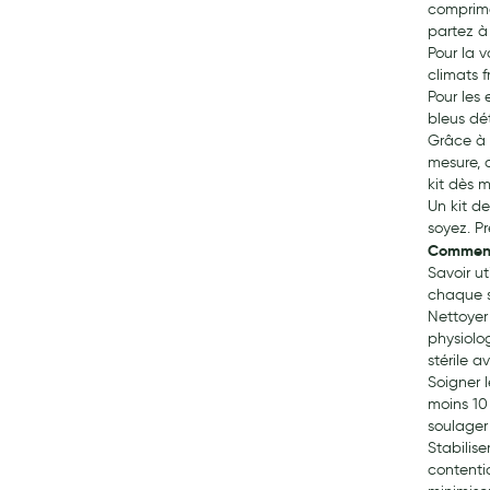
comprimés
partez à
Pour la v
climats 
Pour les
bleus dét
Grâce à n
mesure, 
kit dès 
Un kit de
soyez. P
Comment 
Savoir ut
chaque si
Nettoyer 
physiolo
stérile 
Soigner 
moins 10
soulager
Stabilis
contenti