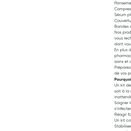
Pansement
Pansements
Compresse
Sérum phy
Hygiène nasale
Couvertu
Antibactériens
Bandes d
Nos prod
Nutrition clinique
vous rec
Anti-poux
dont vous
En plus d
Solaire et moustique
pharmaci
Piqûres insectes
soins et
Préparez
Appareils
de vos p
Soins jambes lourdes
Pourquoi
Un kit d
Contention veineuse
soit à l
Contactologie
inattend
Soigner 
Accessoires pieds et semelles
s’infect
Soins ORL
Réagir fa
Un kit c
Douleurs articulaires et musculaires
Stabilis
Santé séniors