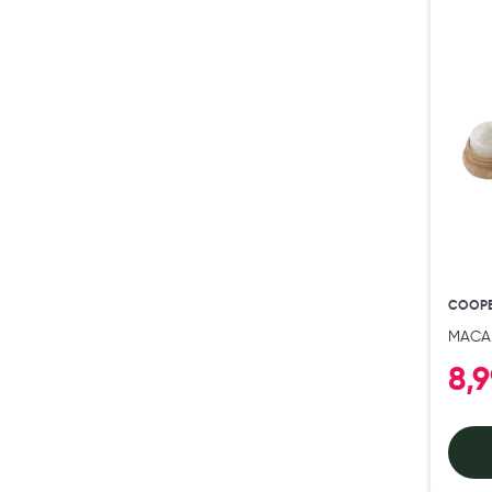
Préservatifs - Gels lubrifiants
Accessoires, coutellerie, brosserie
Bouillottes
Parfums et bougies d'ambiance
Beauté au naturel
Huiles
Mon bébé
Soins bébé
Couches
COOP
Laits infantiles
MACA
Biberons et tétines
8,9
Toilette du bébé
Accessoires bébé
Alimentation
Soins enfant