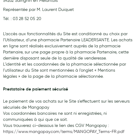
59262 Sainghin en Mélantois
Laits infantiles
Représentée par M. Laurent Duiquet
Tél. : 03 28 52 05 20
Biberons et tétines
Toilette du bébé
L’accès aux fonctionnalités du Site est conditionné au choix par
l’Utilisateur, d’une pharmacie Partenaire LEADERSANTE. Les achats
Accessoires bébé
en ligne sont réalisés exclusivement auprès de la pharmacie
Partenaire, sur une page propre à la pharmacie Partenaire, cette
Alimentation
dernière disposant seule de la qualité de venderesse.
L’identité et les coordonnées de la pharmacie sélectionnée par
Soins enfant
l’utilisateur du Site sont mentionnées à l’onglet « Mentions
légales » de la page de la pharmacie sélectionnée.
Soins maman
Tisanes allaitement et compléments alimentaires
Prestataire de paiement sécurisé
Accessoires maternité
Le paiement de vos achats sur le Site s'effectuent sur les serveurs
sécurisés de Mangopay
Gammes spécifiques tisanes allaitement et compléments
Vos coordonnées bancaires ne sont ni enregistrées, ni
maternité
communiquées à qui que ce soit.
Vous trouverez ci-dessous le lien des CGV Mangopay :
Nature
https://www.mangopay.com/terms/MANGOPAY_Terms-FR.pdf