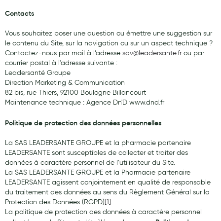
Aromathérapie
Contacts
Diététique minceur
Vous souhaitez poser une question ou émettre une suggestion sur
le contenu du Site, sur la navigation ou sur un aspect technique ?
Phytothérapie
Contactez-nous par mail à l’adresse
sav@leadersante.fr
ou par
courrier postal à l'adresse suivante :
Régimes médicaux
Leadersanté Groupe
Direction Marketing & Communication
Gemmothérapie
82 bis, rue Thiers, 92100 Boulogne Billancourt
Confiserie
Maintenance technique : Agence Dn'D www.dnd.fr
Voies respiratoires
Politique de protection des données personnelles
Oligothérapie
La SAS LEADERSANTE GROUPE et la pharmacie partenaire
LEADERSANTE sont susceptibles de collecter et traiter des
Compléments alimentaires
données à caractère personnel de l’utilisateur du Site.
La SAS LEADERSANTE GROUPE et la Pharmacie partenaire
Médicaments et Santé
LEADERSANTE agissent conjointement en qualité de responsable
du traitement des données au sens du Règlement Général sur la
Premiers soins
Protection des Données (RGPD)
[1]
.
La politique de protection des données à caractère personnel
Pansements