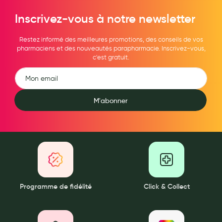
Inscrivez-vous à notre newsletter
Douleurs articulaires et musculaires
Santé séniors
Restez informé des meilleures promotions, des conseils de vos
pharmaciens et des nouveautés parapharmacie. Inscrivez-vous,
Anti acariens, anti gale, anti tiques, insectifuges
c'est gratuit.
Vétérinaire
Incontinence
M'abonner
Ronflement
Autotests
Protections auditives
Lunettes
Piluliers
Programme de fidélité
Click & Collect
Matériel medical