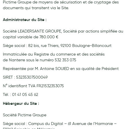
Pictime Groupe de moyens de sécurisation et de cryptage des
Maquillage
documents qui transitent via le Site.
Pour Homme
Administrateur du Site :
Crème solaire - Visage et corps
Société LEADERSANTE GROUPE, Société par actions simplifiée au
capital variable de 780.000 €
Préservatifs - Gels lubrifiants
Siège social : 82 bis, rue Thiers, 92100 Boulogne-Billancourt
Accessoires, coutellerie, brosserie
Immatriculée au Registre du commerce et des sociétés
Bouillottes
de Nanterre sous le numéro 532 353 075
Représentée par M. Antoine SOUIED en sa qualité de Président
Parfums et bougies d'ambiance
SIRET : 53235307500049
Beauté au naturel
N° identifiant TVA FR21532353075
Huiles
Tél. : 01 41 05 45 62
Hébergeur du Site :
Mon bébé
Soins bébé
Société Pictime Groupe
Siège social : Campus du Digital – 61 Avenue de l’Harmonie –
Couches