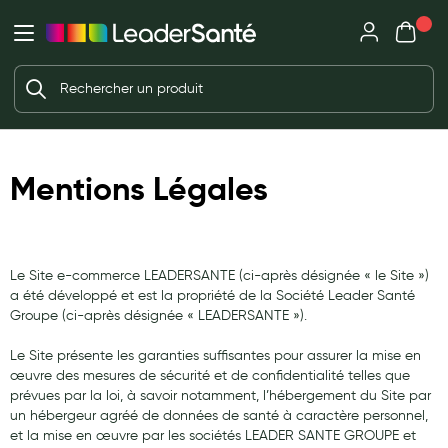
Mon panie
Ma Pharmacie LeaderSanté
Ouvrir
Ouvrir l'application
Beauté et soin
Déjà client ?
Votre panier est vide
Capillaires
Me connecter
Mot de passe oublié ?
Visage
Mentions Légales
Corps
Nouveau client ?
Minceur
Créer un compte
Hygiène intime
Le Site e-commerce LEADERSANTE (ci-après désignée « le Site »)
a été développé et est la propriété de la Société Leader Santé
Soins mains et ongles
Groupe (ci-après désignée « LEADERSANTE »).
Soins des pieds
Le Site présente les garanties suffisantes pour assurer la mise en
œuvre des mesures de sécurité et de confidentialité telles que
Dentifrices et bains de bouche
prévues par la loi, à savoir notamment, l’hébergement du Site par
un hébergeur agréé de données de santé à caractère personnel,
Brosses à dents et accessoires dentaires
et la mise en œuvre par les sociétés LEADER SANTE GROUPE et