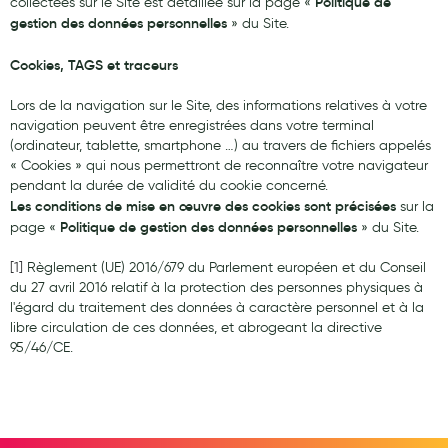
Politique de
collectées sur le Site est détaillée sur la page «
gestion des données personnelles
» du Site.
Hygiène nasale
Antibactériens
Cookies, TAGS et traceurs
Nutrition clinique
Lors de la navigation sur le Site, des informations relatives à votre
navigation peuvent être enregistrées dans votre terminal
Anti-poux
(ordinateur, tablette, smartphone …) au travers de fichiers appelés
« Cookies » qui nous permettront de reconnaître votre navigateur
Solaire et moustique
pendant la durée de validité du cookie concerné.
Les conditions de mise en œuvre des cookies sont précisées
sur la
Piqûres insectes
Politique de gestion des données personnelles
page «
» du Site.
Appareils
[1]
Règlement (UE) 2016/679 du Parlement européen et du Conseil
du 27 avril 2016 relatif à la protection des personnes physiques à
Soins jambes lourdes
l'égard du traitement des données à caractère personnel et à la
libre circulation de ces données, et abrogeant la directive
Contention veineuse
95/46/CE.
Contactologie
Accessoires pieds et semelles
Soins ORL