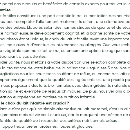
parmi nos produits et bénéficiez de conseils experts pour trouver le la
antiles
 infantiles constituent une part essentielle de l’alimentation des nourriss
r ou pour compléter l’allaitement maternel, ils offrent une alternative 
es des bébés. Élaborés selon des normes strictes de qualité et de sécurit
ce harmonieuse, le développement cognitif, et la bonne santé de votre
ourrisson étant unique, le choix du lait infantile revêt une importance 
ues, mais aussi à d’éventuelles intolérances ou allergies. Que vous rec
ive végétale comme le lait de riz, ou encore une option biologique s
répondant à vos attentes.
der Santé, nous mettons à votre disposition une sélection complète 
 la croissance de votre bébé, de la naissance jusqu’à ses 3 ans. Nos p
rgitations pour les nourrissons souffrant de reflux, ou encore des laits
prenons également que la qualité des ingrédients est une priorité pou
 nous proposons des laits bio, formulés avec des ingrédients naturels
tion saine et exempte de résidus chimiques. De plus, nous veillons à c
tation européenne en matière de nutrition infantile.
le choix du lait infantile est crucial ?
nfantile n’est pas qu’une simple alternative au lait maternel, c’est un
s premiers mois de vie sont cruciaux, car ils marquent une période de
nfantile de qualité doit respecter des critères nutritionnels précis :
n apport équilibré en protéines, lipides et glucides.