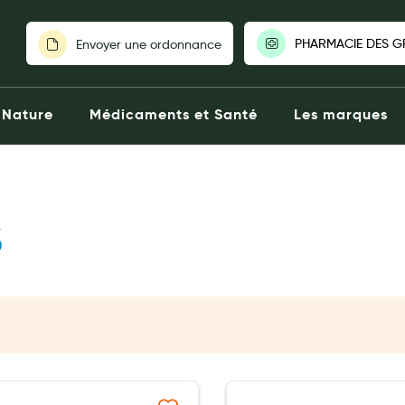
PHARMACIE DES GR
Envoyer une ordonnance
PHARMACIE 
Nature
Médicaments et Santé
Les marques
PRAIRIES|62
Ouverte aujou
19:30
80 Route 
Catherin
03212364
S
Clic
Voir la 
Choisir une a