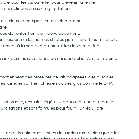
ble pour les os, ou le fer pour prévenir l’anémie.
ets aux coliques ou aux régurgitations.
nt au mieux la composition du lait maternel.
ire.
iques de l’enfant en plein développement.
vent respecter des normes strictes garantissant leur innocuité
rectement à la santé et au bien-être de votre enfant.
dre aux besoins spécifiques de chaque bébé. Voici un aperçu
ls contiennent des protéines de lait adaptées, des glucides
aines formules sont enrichies en acides gras comme le DHA
ait de vache, ces laits végétaux apportent une alternative
urgitations et sont formulés pour fournir un équilibre
i additifs chimiques. Issues de l’agriculture biologique, elles