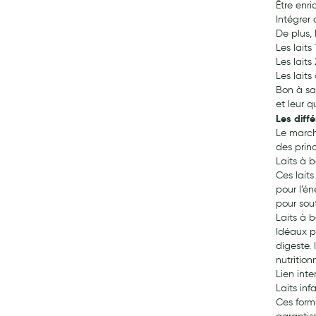
Être enri
Intégrer 
De plus,
Les laits
Les laits
Les lait
Bon à sav
et leur q
Les diffé
Le march
des princ
Laits à 
Ces laits
pour l’é
pour sou
Laits à b
Idéaux p
digeste. 
nutrition
Lien inte
Laits inf
Ces formu