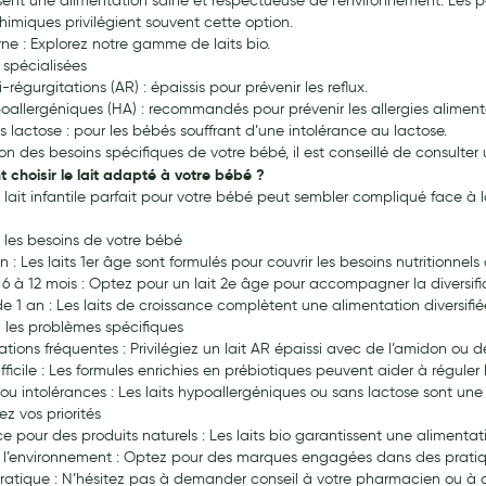
sent une alimentation saine et respectueuse de l’environnement. Les par
himiques privilégient souvent cette option.
rne : Explorez notre gamme de laits bio.
 spécialisées
i-régurgitations (AR) : épaissis pour prévenir les reflux.
poallergéniques (HA) : recommandés pour prévenir les allergies aliment
s lactose : pour les bébés souffrant d’une intolérance au lactose.
ion des besoins spécifiques de votre bébé, il est conseillé de consulte
choisir le lait adapté à votre bébé ?
e lait infantile parfait pour votre bébé peut sembler compliqué face à l
 les besoins de votre bébé
n : Les laits 1er âge sont formulés pour couvrir les besoins nutritionne
6 à 12 mois : Optez pour un lait 2e âge pour accompagner la diversific
de 1 an : Les laits de croissance complètent une alimentation diversifié
z les problèmes spécifiques
ations fréquentes : Privilégiez un lait AR épaissi avec de l’amidon ou d
ifficile : Les formules enrichies en prébiotiques peuvent aider à réguler l
 ou intolérances : Les laits hypoallergéniques ou sans lactose sont une 
z vos priorités
ce pour des produits naturels : Les laits bio garantissent une alimenta
 l’environnement : Optez pour des marques engagées dans des pratiq
ratique : N’hésitez pas à demander conseil à votre pharmacien ou à co