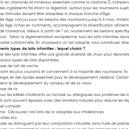
chi en vitamines et minéraux essentiels comme la vitamine D, indispensa
des ingrédients facilitant la digestion, surtout pour les nourrissons suj
 les formules doivent être adaptées à chaque tranche d’âge :
 1er âge, conçus pour les besoins des nourrissons jusqu’à 6 mois, imite
 2e âge, riches en nutriments, accompagnent la diversification alimenta
s de croissance, idéaux à partir de 1 an, soutiennent les besoins spécif
oir : Selon la réglementation européenne, tous les laits infantiles doi
ualité nutritionnelle. En choisissant un lait adapté, vous contribuez di
rents types de laits infantiles : lequel choisir ?
é des laits infantiles offre une grande diversité de choix pour répon
ipaux types de laits disponibles :
base de lait de vache
 sont les plus courants et conviennent à la majorité des nourrissons. I
nergie, et des lipides essentiels pour le développement cérébral. Cert
tenir le développement du cerveau et de la vision.
ase de riz
our les bébés intolérants au lactose ou allergiques aux protéines de l
Ils sont souvent épaissis avec des amidons naturels pour réduire les rég
nel complet.
rne : Découvrez nos laits de riz adaptés aux intolérances.
antiles bio
les se distinguent par leur composition naturelle, sans huile de palme n