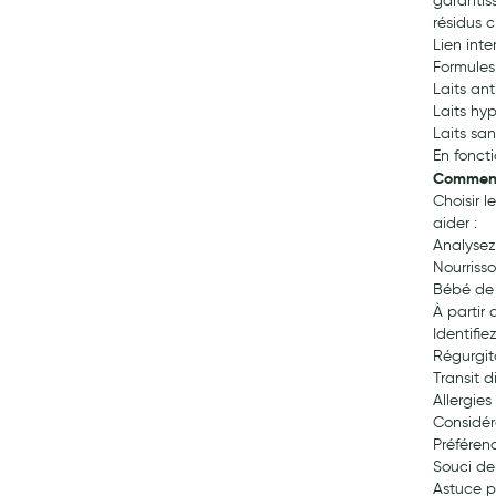
garantis
résidus c
Lien inte
Formules
Laits ant
Laits hy
Laits san
En fonct
Comment 
Choisir l
aider :
Analysez
Nourrisso
Bébé de 
À partir 
Identifie
Régurgit
Transit d
Allergies
Considére
Préféren
Souci de
Astuce p