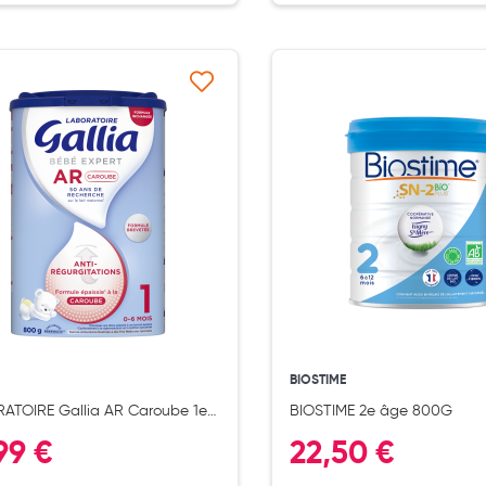
Ajouter à ma liste d’envie
Ajouter 
ernité
BIOSTIME
ATOIRE Gallia AR Caroube 1er
BIOSTIME 2e âge 800G
00g dès la naissance
99 €
22,50 €