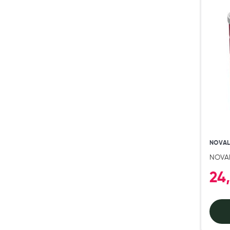
Préservatifs - Gels lubrifiants
Accessoires, coutellerie, brosserie
Bouillottes
Parfums et bougies d'ambiance
Beauté au naturel
Huiles
Mon bébé
Soins bébé
Couches
NOVA
Laits infantiles
NOVAL
Biberons et tétines
24
Toilette du bébé
Accessoires bébé
Alimentation
Soins enfant