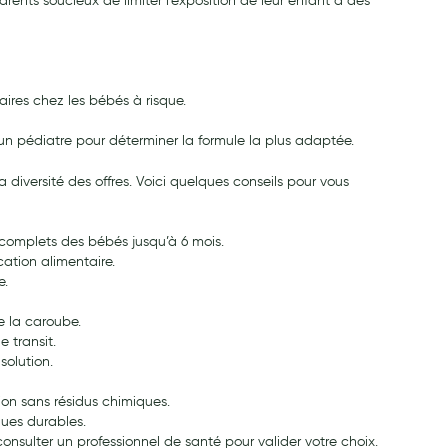
ents soucieux de limiter l’exposition de leur enfant à des
aires chez les bébés à risque.
r un pédiatre pour déterminer la formule la plus adaptée.
a diversité des offres. Voici quelques conseils pour vous
ls complets des bébés jusqu’à 6 mois.
ation alimentaire.
e.
e la caroube.
e transit.
solution.
tion sans résidus chimiques.
ues durables.
nsulter un professionnel de santé pour valider votre choix.