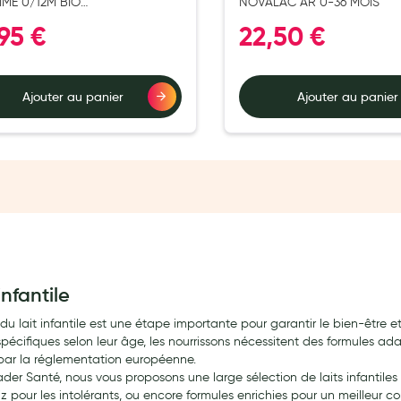
IME 0/12M BIO
NOVALAC AR 0-36 MOIS
REGURGITATIONS POUDRE
95 €
22,50 €
Ajouter au panier
Ajouter au panier
infantile
 du lait infantile est une étape importante pour garantir le bien-être
spécifiques selon leur âge, les nourrissons nécessitent des formules ad
 par la réglementation européenne.
der Santé, nous vous proposons une large sélection de laits infantiles 
riz pour les intolérants, ou encore formules enrichies pour un meilleur con