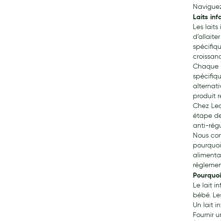
Naviguez 
My Privilege
Laits inf
Les laits
Les promotions
d’allaite
spécifiqu
croissan
Chaque n
spécifiq
alternat
produit 
Chez Lea
étape de
anti-régu
Nous com
pourquoi
alimenta
réglemen
Pourquoi 
Le lait i
bébé. Le
Un lait i
Fournir u