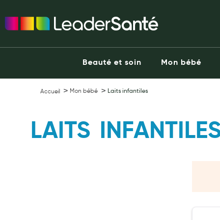
Ma Pharmacie LeaderSanté
Ouvrir l'application
Beauté et soin
Capillaires
Beauté et soin
Mon bébé
Visage
Corps
Mon bébé
Laits infantiles
Accueil
Minceur
Hygiène intime
LAITS INFANTILE
Soins mains et ongles
Soins des pieds
Dentifrices et bains de bouche
Brosses à dents et accessoires dentaires
Maquillage
Pour Homme
Crème solaire - Visage et corps