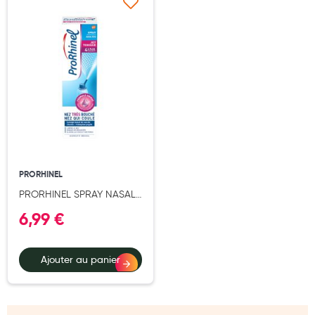
Ajouter à ma liste d’envie
Laits infantiles
Biberons et tétines
Toilette du bébé
Accessoires bébé
Alimentation
Soins enfant
PRORHINEL
Soins maman
PRORHINEL SPRAY NASAL
Tisanes allaitement et compléments alimentaires
JET TONIQUE ADULTE
6,99 €
100ML
Accessoires maternité
Gammes spécifiques tisanes allaitement et compléments
Ajouter au panier
maternité
Nature