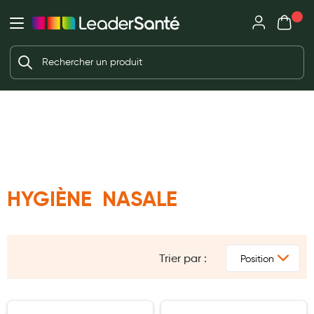
Mon panie
Ma Pharmacie LeaderSanté
Ouvrir
Ouvrir l'application
Beauté et soin
Déjà client ?
Votre panier est vide
Capillaires
Me connecter
Mot de passe oublié ?
Visage
Corps
Nouveau client ?
Minceur
Créer un compte
HYGIÈNE NASALE
Hygiène intime
Soins mains et ongles
Soins des pieds
Trier par :
Dentifrices et bains de bouche
Brosses à dents et accessoires dentaires