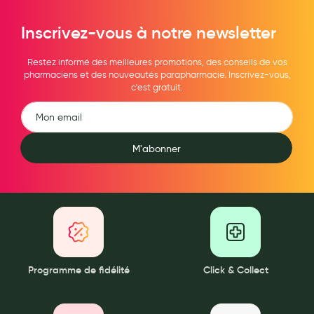
Maquillage
Inscrivez-vous à notre newsletter
Pour Homme
Restez informé des meilleures promotions, des conseils de vos
Crème solaire - Visage et corps
pharmaciens et des nouveautés parapharmacie. Inscrivez-vous,
c'est gratuit.
Préservatifs - Gels lubrifiants
Accessoires, coutellerie, brosserie
Bouillottes
M'abonner
Parfums et bougies d'ambiance
Beauté au naturel
Huiles
Mon bébé
Programme de fidélité
Click & Collect
Soins bébé
Couches