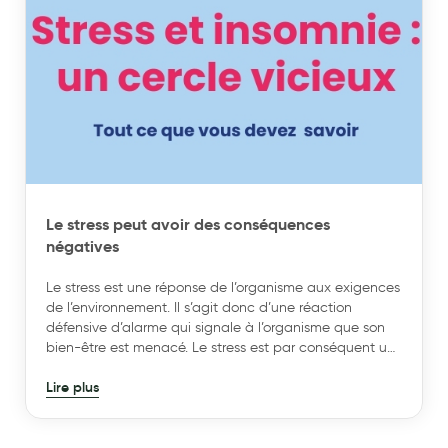
vous permettre d’assumer votre traitement, l’exprimer, le
revendiquer et l’afficher. VENOFLEX a fait évoluer les
codes du marché en développant : INCOGNITO
ABSOLU, un transparent, KOKOON ABSOLU, un semi-
transparent féminin et doux3, des chaussettes FAST
faciles à mettre en place4, déclinées en coton, lin,
laine… et continuera encore à proposer des solutions
Le stress peut avoir des conséquences
négatives
Le stress est une réponse de l’organisme aux exigences
de l’environnement. Il s’agit donc d’une réaction
défensive d’alarme qui signale à l’organisme que son
bien-être est menacé. Le stress est par conséquent un
phénomène normal et neutre qui nous permet de nous
Lire plus
adapter à certaines situations et exigences de la vie
courante.