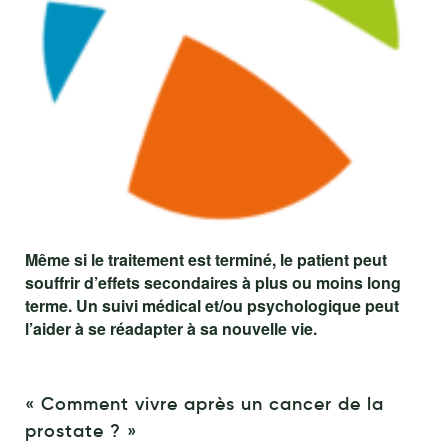
Maquillage
Pour Homme
Crème solaire - Visage et corps
Préservatifs - Gels lubrifiants
Accessoires, coutellerie, brosserie
Bouillottes
Parfums et bougies d'ambiance
Même si le traitement est terminé, le patient peut
souffrir d’effets secondaires à plus ou moins long
Beauté au naturel
terme. Un suivi médical et/ou psychologique peut
Huiles
l’aider à se réadapter à sa nouvelle vie.
Mon bébé
Soins bébé
« Comment vivre après un cancer de la
prostate ? »
Couches