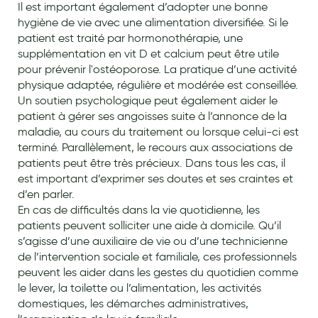
Il est important également d’adopter une bonne
Aromathérapie
hygiène de vie avec une alimentation diversifiée. Si le
patient est traité par hormonothérapie, une
Diététique minceur
supplémentation en vit D et calcium peut être utile
Phytothérapie
pour prévenir l'ostéoporose. La pratique d’une activité
physique adaptée, régulière et modérée est conseillée.
Régimes médicaux
Un soutien psychologique peut également aider le
patient à gérer ses angoisses suite à l’annonce de la
Gemmothérapie
maladie, au cours du traitement ou lorsque celui-ci est
Confiserie
terminé. Parallèlement, le recours aux associations de
patients peut être très précieux. Dans tous les cas, il
Voies respiratoires
est important d’exprimer ses doutes et ses craintes et
d’en parler.
Oligothérapie
En cas de difficultés dans la vie quotidienne, les
patients peuvent solliciter une aide à domicile. Qu’il
Compléments alimentaires
s’agisse d’une auxiliaire de vie ou d’une technicienne
Médicaments et Santé
de l’intervention sociale et familiale, ces professionnels
peuvent les aider dans les gestes du quotidien comme
Premiers soins
le lever, la toilette ou l’alimentation, les activités
domestiques, les démarches administratives,
Pansements