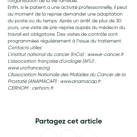
l’organisation de la vie familiale…
Enfin, si le patient a une activité professionnelle, il peut
Hygiène nasale
au moment de la reprise demander une adaptation
Antibactériens
du poste ou du temps. Après un arrêt de plus de 30
jours, une visite de pré-reprise auprès du médecin du
Nutrition clinique
travail est obligatoire. Des visites de contrôle sont
programmées régulièrement à l’issue du traitement.
Anti-poux
Contacts utiles
L’institut national du cancer (InCa) : www.e-cancer.fr
Solaire et moustique
L’association française d'urologie (AFU) :
Piqûres insectes
www.urofrance.org
L’Association Nationale des Malades du Cancer de la
Appareils
Prostate (ANAMACAP) : www.anamacap.fr
CERHOM : cerhom.fr
Soins jambes lourdes
Contention veineuse
Contactologie
Partagez cet article
Accessoires pieds et semelles
Soins ORL