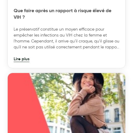
Cannes
Que faire après un rapport à risque élevé de
Chaussures
VIH ?
Prothèses mammaires externes
Le préservatif constitue un moyen efficace pour
Médication familiale
empêcher les infections au VIH chez la femme et
l'homme. Cependant, il arrive qu’il craque, qu’il glisse ou
Orthopédie
qu'il ne soit pas utilisé correctement pendant le rapport
sexuel. Si vous pensez avoir été exposé au virus du VIH
Les marques
Lire plus
(virus de l’immunodéficience humaine) lors d’un rapport
sexuel non ou mal protégé, il existe des mesures
My Privilege
immédiates pour réduire le risque d'infection.
Les promotions