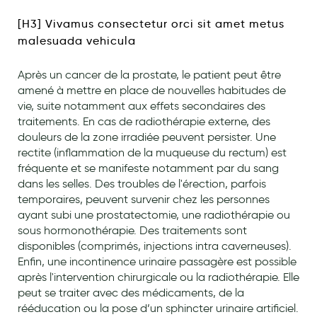
Laits infantiles
[H3] Vivamus consectetur orci sit amet metus
malesuada vehicula
Biberons et tétines
Toilette du bébé
Après un cancer de la prostate, le patient peut être
amené à mettre en place de nouvelles habitudes de
Accessoires bébé
vie, suite notamment aux effets secondaires des
traitements. En cas de radiothérapie externe, des
Alimentation
douleurs de la zone irradiée peuvent persister. Une
rectite (inflammation de la muqueuse du rectum) est
Soins enfant
fréquente et se manifeste notamment par du sang
Soins maman
dans les selles. Des troubles de l'érection, parfois
temporaires, peuvent survenir chez les personnes
Tisanes allaitement et compléments alimentaires
ayant subi une prostatectomie, une radiothérapie ou
sous hormonothérapie. Des traitements sont
Accessoires maternité
disponibles (comprimés, injections intra caverneuses).
Gammes spécifiques tisanes allaitement et compléments
Enfin, une incontinence urinaire passagère est possible
maternité
après l'intervention chirurgicale ou la radiothérapie. Elle
peut se traiter avec des médicaments, de la
Nature
rééducation ou la pose d’un sphincter urinaire artificiel.